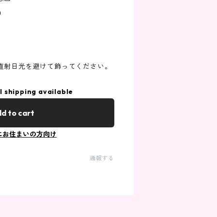
m
直射日光を避けて飾ってください。
l shipping available
d to cart
にお住まいの方向け
通報する