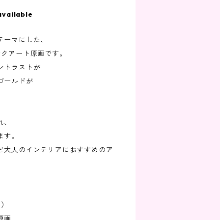
available
テーマにした、
ンクアート原画です。
ントラストが
ゴールドが
れ、
ます。
ど大人のインテリアにおすすめのア
き）
原画