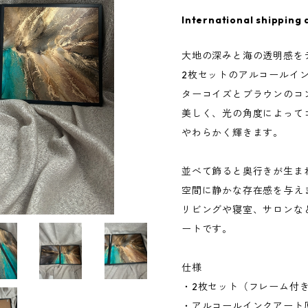
International shipping 
大地の深みと海の透明感を
2枚セットのアルコールイ
ターコイズとブラウンのコ
美しく、光の角度によって
やわらかく輝きます。
並べて飾ると奥行きが生ま
空間に静かな存在感を与え
リビングや寝室、サロンな
ートです。
仕様
・2枚セット（フレーム付
・アルコールインクアート