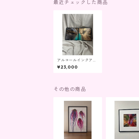
最近チェックした商品
アルコールインクアー
ト原画「大地と海の記
¥23,000
憶」2枚セット／ター
コイズ×ブラウン×ゴー
ルド／抽象画・インテ
リア・原画販売
その他の商品