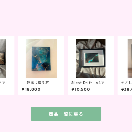
クアー
― 静謐に宿る石 ―｜F
Silent Drift｜A4アル
やさし
海の記
0パネル アルコールイ
コールインクアート原
コー
¥18,000
¥10,500
¥38
／ター
ンクアート 抽象画 原
画｜抽象画・インテリ
画 ｜
×ゴー
画
アアート・モダンアー
付き
インテ
ト（フレーム付き）
商品一覧に戻る