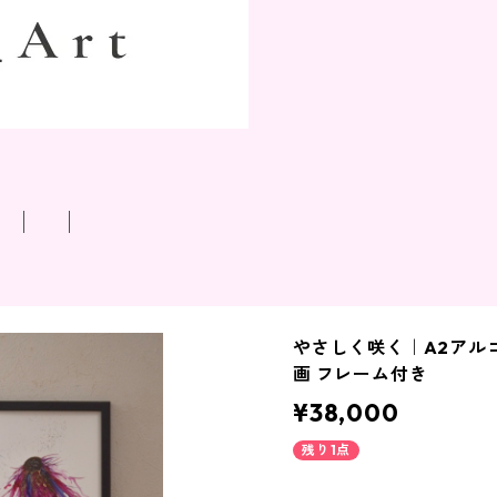
T
やさしく咲く｜A2アル
画 フレーム付き
¥38,000
残り1点