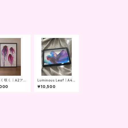
く咲く｜A2アル
Luminous Leaf｜A4
ルインクアート原
アルコールインクアー
,000
¥10,500
抽象画 フレーム
ト原画｜抽象画・イン
テリアアート・モダン
アート（フレーム付
き）