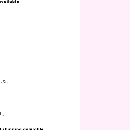
available
した。
す。
l shipping available