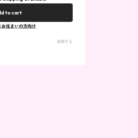
d to cart
にお住まいの方向け
通報する