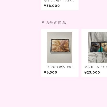
やさしく咲く｜A2アル
コールインクアート原
¥38,000
画 ｜抽象画 フレーム
付き
その他の商品
「光が咲く場所（Whe
アルコールイン
re the Light Bloom
ト原画「大地と
¥6,500
¥23,000
s）」ブラウン×ゴール
憶」2枚セット
ド＊癒しと温もりのア
コイズ×ブラウン
ート／上品インテリ
ルド／抽象画・
ア・ギフトにも
リア・原画販売